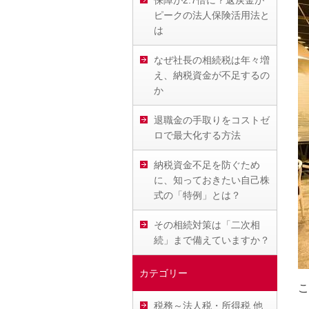
保障が2.7倍に？返戻金が
ピークの法人保険活用法と
は
なぜ社長の相続税は年々増
え、納税資金が不足するの
か
退職金の手取りをコストゼ
ロで最大化する方法
納税資金不足を防ぐため
に、知っておきたい自己株
式の「特例」とは？
その相続対策は「二次相
続」まで備えていますか？
カテゴリー
こ
税務～法人税・所得税 他