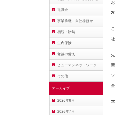
お
退職金
2
事業承継～自社株ほか
こ
相続・贈与
社
生命保険
老後の備え
先
ヒューマンネットワーク
新
ソ
その他
全
アーカイブ
2026年8月
本
2026年7月