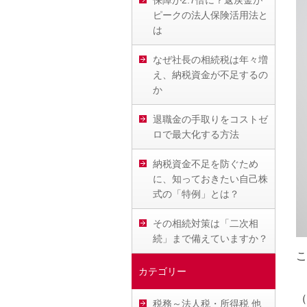
保障が2.7倍に？返戻金が
ピークの法人保険活用法と
は
なぜ社長の相続税は年々増
え、納税資金が不足するの
か
退職金の手取りをコストゼ
ロで最大化する方法
納税資金不足を防ぐため
に、知っておきたい自己株
式の「特例」とは？
その相続対策は「二次相
続」まで備えていますか？
こ
カテゴリー
（
税務～法人税・所得税 他