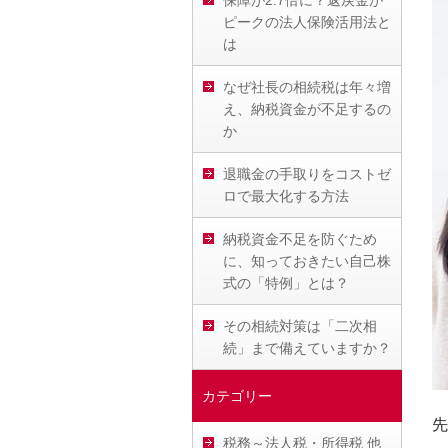
保障が2.7倍に？返戻金が
ピークの法人保険活用法と
は
なぜ社長の相続税は年々増
え、納税資金が不足するの
か
退職金の手取りをコストゼ
ロで最大化する方法
納税資金不足を防ぐため
に、知っておきたい自己株
式の「特例」とは？
その相続対策は「二次相
続」まで備えていますか？
カテゴリー
先
税務～法人税・所得税 他