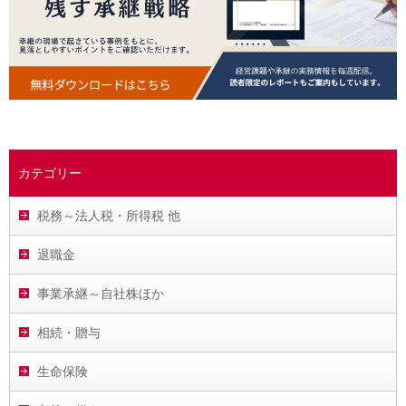
カテゴリー
税務～法人税・所得税 他
退職金
事業承継～自社株ほか
相続・贈与
生命保険