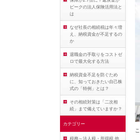
保障が2.7倍に？返戻金が
ピークの法人保険活用法と
は
なぜ社長の相続税は年々増
え、納税資金が不足するの
か
退職金の手取りをコストゼ
ロで最大化する方法
納税資金不足を防ぐため
に、知っておきたい自己株
式の「特例」とは？
その相続対策は「二次相
続」まで備えていますか？
カテゴリー
こ
税務～法人税・所得税 他