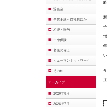
経
退職金
新
事業承継～自社株ほか
子
相続・贈与
増
生命保険
年
老後の備え
い
ヒューマンネットワーク
今
その他
注
アーカイブ
2026年8月
2026年7月