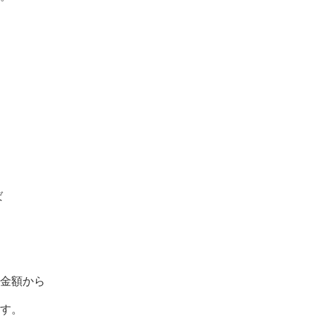
ば
金額から
す。