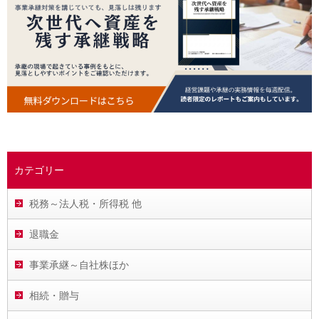
カテゴリー
税務～法人税・所得税 他
退職金
事業承継～自社株ほか
相続・贈与