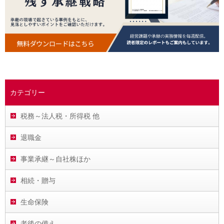
カテゴリー
税務～法人税・所得税 他
退職金
事業承継～自社株ほか
相続・贈与
生命保険
老後の備え