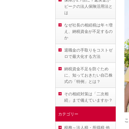
保障が2.7倍に？返戻金が
ピークの法人保険活用法と
は
なぜ社長の相続税は年々増
え、納税資金が不足するの
か
退職金の手取りをコストゼ
ロで最大化する方法
納税資金不足を防ぐため
に、知っておきたい自己株
式の「特例」とは？
その相続対策は「二次相
続」まで備えていますか？
カテゴリー
こ
税務～法人税・所得税 他