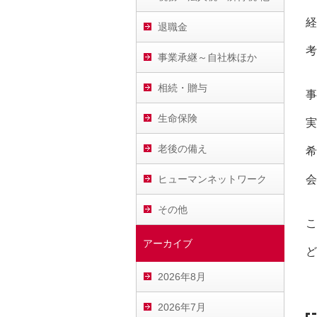
経
退職金
考
事業承継～自社株ほか
相続・贈与
事
生命保険
実
老後の備え
希
ヒューマンネットワーク
会
その他
こ
アーカイブ
ど
2026年8月
2026年7月