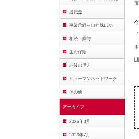
友
退職金
今
事業承継～自社株ほか
「
相続・贈与
本
生命保険
L
老後の備え
ヒューマンネットワーク
その他
アーカイブ
2026年8月
2026年7月