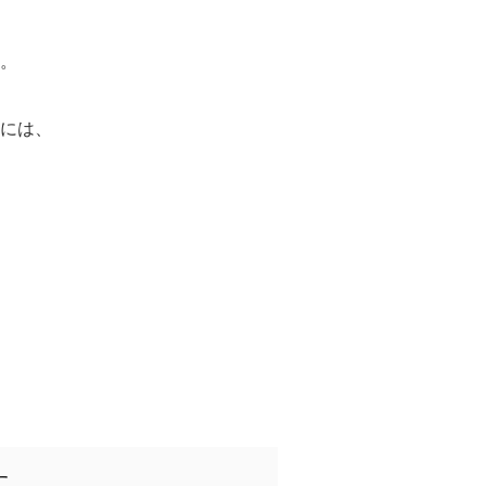
。
には、
す