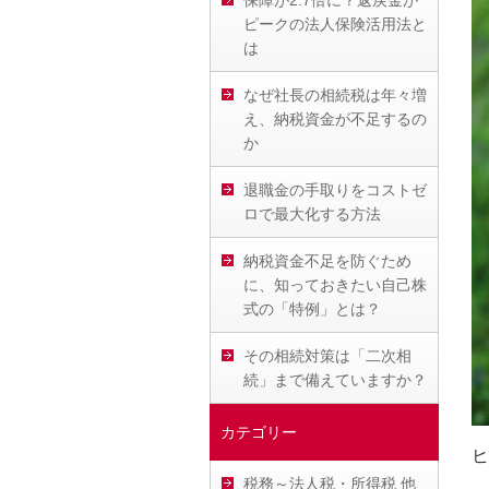
保障が2.7倍に？返戻金が
ピークの法人保険活用法と
は
なぜ社長の相続税は年々増
え、納税資金が不足するの
か
退職金の手取りをコストゼ
ロで最大化する方法
納税資金不足を防ぐため
に、知っておきたい自己株
式の「特例」とは？
その相続対策は「二次相
続」まで備えていますか？
カテゴリー
ヒ
税務～法人税・所得税 他