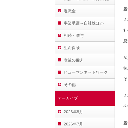
親
退職金
Ａ
事業承継～自社株ほか
社
相続・贈与
息
生命保険
A
老後の備え
後
ヒューマンネットワーク
そ
その他
Ａ
アーカイブ
今
2026年8月
親
2026年7月