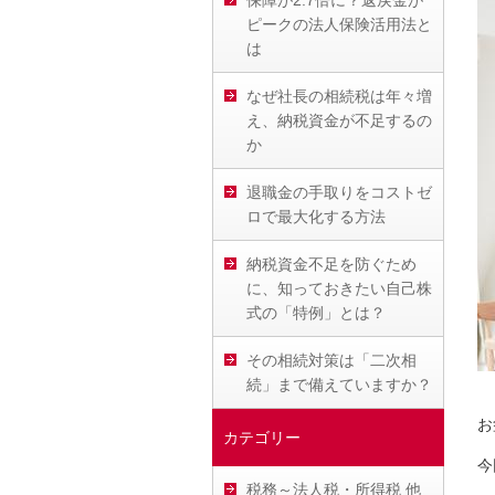
保障が2.7倍に？返戻金が
ピークの法人保険活用法と
は
なぜ社長の相続税は年々増
え、納税資金が不足するの
か
退職金の手取りをコストゼ
ロで最大化する方法
納税資金不足を防ぐため
に、知っておきたい自己株
式の「特例」とは？
その相続対策は「二次相
続」まで備えていますか？
お
カテゴリー
今
税務～法人税・所得税 他