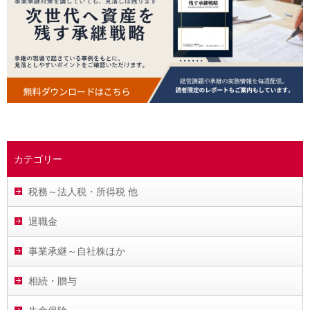
カテゴリー
税務～法人税・所得税 他
退職金
事業承継～自社株ほか
相続・贈与