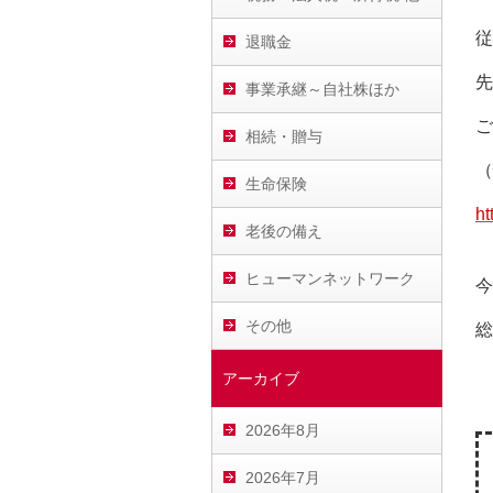
従
退職金
先
事業承継～自社株ほか
ご
相続・贈与
（
生命保険
ht
老後の備え
ヒューマンネットワーク
今
その他
総
アーカイブ
2026年8月
2026年7月