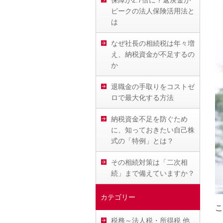
保障が2.7倍に？返戻金が
ピークの法人保険活用法と
は
なぜ社長の相続税は年々増
え、納税資金が不足するの
か
退職金の手取りをコストゼ
ロで最大化する方法
納税資金不足を防ぐため
に、知っておきたい自己株
式の「特例」とは？
その相続対策は「二次相
続」まで備えていますか？
カテゴリー
こ
税務～法人税・所得税 他